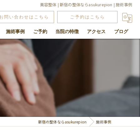
美容整体 | 新宿の整体ならasukurepion | 施術事例
お問い合わせはこちら
ご予約はこちら
施術事例
ご予約
当院の特徴
アクセス
ブログ
腰痛
肩こり
骨盤矯正
よもぎ蒸し
関節
新宿の整体ならasukurepion
施術事例