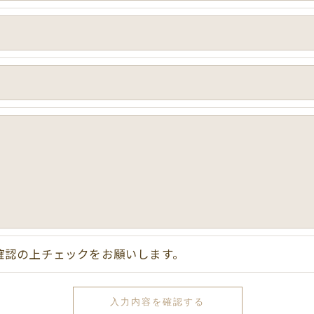
おいて、個人情報を外部に委託する場合があります。
約等の措置をとり、適切な監督を行います。
よう、適切に安全管理対策を実施します。
果＞
した当社のサービスをご提供できない場合がございますの
手続について＞
削除・利用停止の手続を定めさせて頂いております。
確認の上チェックをお願いします。
頂きます。
体的手続きにつきましては、お電話でお問合せ下さい。