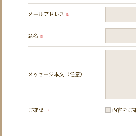
当社では、利用目的の達成に必要な範囲に
メールアドレス
※
これらの委託先に対しては個人情報保護契
題名
＜個人情報の安全管理＞
※
当社では、個人情報の漏洩等がなされない
＜個人情報を与えなかった場合に生じる結
必要な情報を頂けない場合は、それに対応
メッセージ本文（任意）
＜個人情報の開示･訂正・削除･利用停止の
当社では、お客様の個人情報の開示･訂正･
ご確認
内容をご
ご本人である事を確認のうえ、対応させて
※
個人情報の開示･訂正･削除・利用停止の具