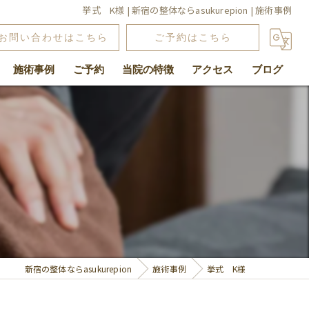
挙式 K様 | 新宿の整体ならasukurepion | 施術事例
お問い合わせはこちら
ご予約はこちら
施術事例
ご予約
当院の特徴
アクセス
ブログ
腰痛
肩こり
骨盤矯正
よもぎ蒸し
関節
新宿の整体ならasukurepion
施術事例
挙式 K様